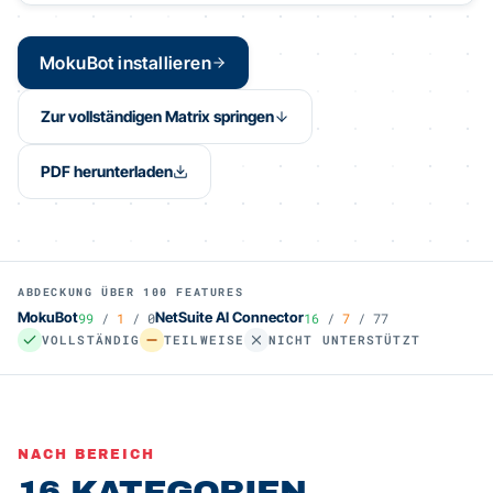
MokuBot installieren
Zur vollständigen Matrix springen
PDF herunterladen
ABDECKUNG ÜBER
100
FEATURES
MokuBot
NetSuite AI Connector
99
/
1
/
0
16
/
7
/
77
VOLLSTÄNDIG
TEILWEISE
NICHT UNTERSTÜTZT
NACH BEREICH
16 KATEGORIEN.