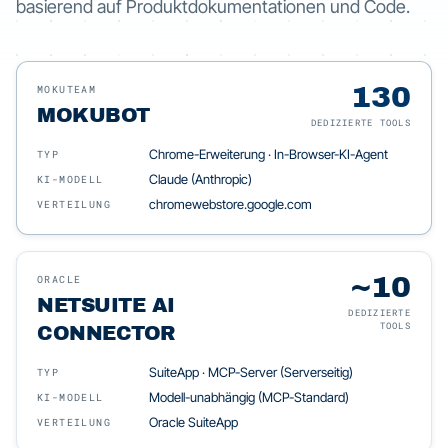
basierend auf Produktdokumentationen und Code.
130
MOKUTEAM
MOKUBOT
DEDIZIERTE TOOLS
Chrome-Erweiterung · In-Browser-KI-Agent
TYP
Claude (Anthropic)
KI-MODELL
chromewebstore.google.com
VERTEILUNG
~10
ORACLE
NETSUITE AI
DEDIZIERTE
TOOLS
CONNECTOR
SuiteApp · MCP-Server (Serverseitig)
TYP
Modell-unabhängig (MCP-Standard)
KI-MODELL
Oracle SuiteApp
VERTEILUNG